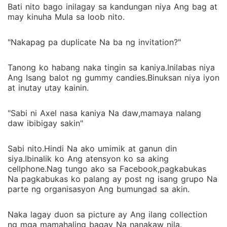
Bati nito bago inilagay sa kandungan niya Ang bag at
may kinuha Mula sa loob nito.
"Nakapag pa duplicate Na ba ng invitation?"
Tanong ko habang naka tingin sa kaniya.Inilabas niya
Ang Isang balot ng gummy candies.Binuksan niya iyon
at inutay utay kainin.
"Sabi ni Axel nasa kaniya Na daw,mamaya nalang
daw ibibigay sakin"
Sabi nito.Hindi Na ako umimik at ganun din
siya.Ibinalik ko Ang atensyon ko sa aking
cellphone.Nag tungo ako sa Facebook,pagkabukas
Na pagkabukas ko palang ay post ng isang grupo Na
parte ng organisasyon Ang bumungad sa akin.
Naka lagay duon sa picture ay Ang ilang collection
ng mga mamahaling bagay Na nanakaw nila.