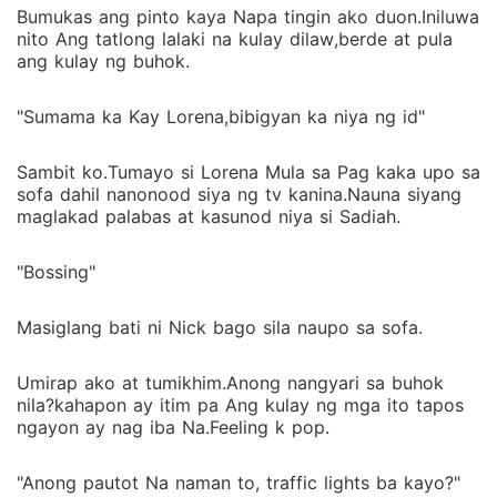
Bumukas ang pinto kaya Napa tingin ako duon.Iniluwa
nito Ang tatlong lalaki na kulay dilaw,berde at pula
ang kulay ng buhok.
"Sumama ka Kay Lorena,bibigyan ka niya ng id"
Sambit ko.Tumayo si Lorena Mula sa Pag kaka upo sa
sofa dahil nanonood siya ng tv kanina.Nauna siyang
maglakad palabas at kasunod niya si Sadiah.
"Bossing"
Masiglang bati ni Nick bago sila naupo sa sofa.
Umirap ako at tumikhim.Anong nangyari sa buhok
nila?kahapon ay itim pa Ang kulay ng mga ito tapos
ngayon ay nag iba Na.Feeling k pop.
"Anong pautot Na naman to, traffic lights ba kayo?"