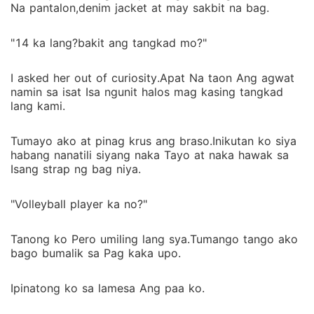
Na pantalon,denim jacket at may sakbit na bag.
"14 ka lang?bakit ang tangkad mo?"
I asked her out of curiosity.Apat Na taon Ang agwat
namin sa isat Isa ngunit halos mag kasing tangkad
lang kami.
Tumayo ako at pinag krus ang braso.Inikutan ko siya
habang nanatili siyang naka Tayo at naka hawak sa
Isang strap ng bag niya.
"Volleyball player ka no?"
Tanong ko Pero umiling lang sya.Tumango tango ako
bago bumalik sa Pag kaka upo.
Ipinatong ko sa lamesa Ang paa ko.