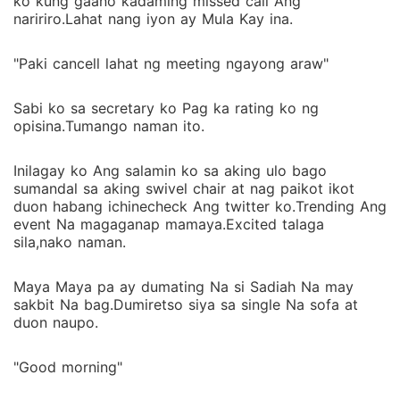
ko kung gaano kadaming missed call Ang
naririro.Lahat nang iyon ay Mula Kay ina.
"Paki cancell lahat ng meeting ngayong araw"
Sabi ko sa secretary ko Pag ka rating ko ng
opisina.Tumango naman ito.
Inilagay ko Ang salamin ko sa aking ulo bago
sumandal sa aking swivel chair at nag paikot ikot
duon habang ichinecheck Ang twitter ko.Trending Ang
event Na magaganap mamaya.Excited talaga
sila,nako naman.
Maya Maya pa ay dumating Na si Sadiah Na may
sakbit Na bag.Dumiretso siya sa single Na sofa at
duon naupo.
"Good morning"