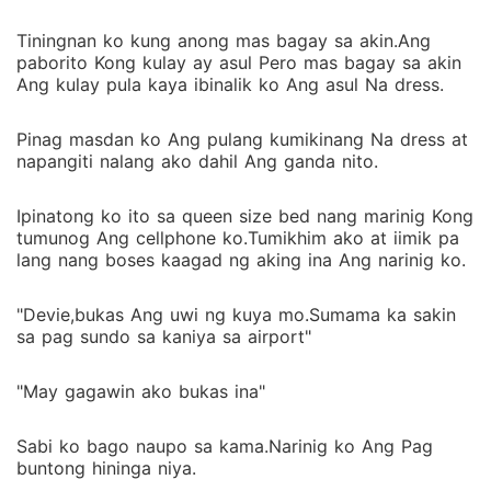
Tiningnan ko kung anong mas bagay sa akin.Ang
paborito Kong kulay ay asul Pero mas bagay sa akin
Ang kulay pula kaya ibinalik ko Ang asul Na dress.
Pinag masdan ko Ang pulang kumikinang Na dress at
napangiti nalang ako dahil Ang ganda nito.
Ipinatong ko ito sa queen size bed nang marinig Kong
tumunog Ang cellphone ko.Tumikhim ako at iimik pa
lang nang boses kaagad ng aking ina Ang narinig ko.
"Devie,bukas Ang uwi ng kuya mo.Sumama ka sakin
sa pag sundo sa kaniya sa airport"
"May gagawin ako bukas ina"
Sabi ko bago naupo sa kama.Narinig ko Ang Pag
buntong hininga niya.