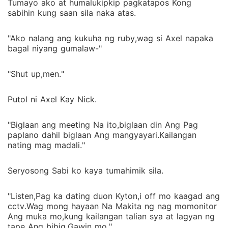
Tumayo ako at humalukipkip pagkatapos Kong
sabihin kung saan sila naka atas.
"Ako nalang ang kukuha ng ruby,wag si Axel napaka
bagal niyang gumalaw-"
"Shut up,men."
Putol ni Axel Kay Nick.
"Biglaan ang meeting Na ito,biglaan din Ang Pag
paplano dahil biglaan Ang mangyayari.Kailangan
nating mag madali."
Seryosong Sabi ko kaya tumahimik sila.
"Listen,Pag ka dating duon Kyton,i off mo kaagad ang
cctv.Wag mong hayaan Na Makita ng nag momonitor
Ang muka mo,kung kailangan talian sya at lagyan ng
tape Ang bibig.Gawin mo."