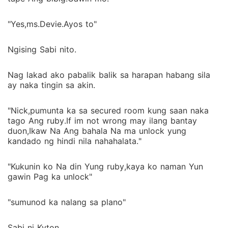
"Yes,ms.Devie.Ayos to"
Ngising Sabi nito.
Nag lakad ako pabalik balik sa harapan habang sila
ay naka tingin sa akin.
"Nick,pumunta ka sa secured room kung saan naka
tago Ang ruby.If im not wrong may ilang bantay
duon,Ikaw Na Ang bahala Na ma unlock yung
kandado ng hindi nila nahahalata."
"Kukunin ko Na din Yung ruby,kaya ko naman Yun
gawin Pag ka unlock"
"sumunod ka nalang sa plano"
Sabi ni Kyton