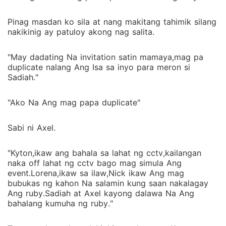
Pinag masdan ko sila at nang makitang tahimik silang
nakikinig ay patuloy akong nag salita.
"May dadating Na invitation satin mamaya,mag pa
duplicate nalang Ang Isa sa inyo para meron si
Sadiah."
"Ako Na Ang mag papa duplicate"
Sabi ni Axel.
"Kyton,ikaw ang bahala sa lahat ng cctv,kailangan
naka off lahat ng cctv bago mag simula Ang
event.Lorena,ikaw sa ilaw,Nick ikaw Ang mag
bubukas ng kahon Na salamin kung saan nakalagay
Ang ruby.Sadiah at Axel kayong dalawa Na Ang
bahalang kumuha ng ruby."