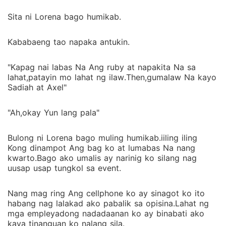
Sita ni Lorena bago humikab.
Kababaeng tao napaka antukin.
"Kapag nai labas Na Ang ruby at napakita Na sa
lahat,patayin mo lahat ng ilaw.Then,gumalaw Na kayo
Sadiah at Axel"
"Ah,okay Yun lang pala"
Bulong ni Lorena bago muling humikab.iiling iling
Kong dinampot Ang bag ko at lumabas Na nang
kwarto.Bago ako umalis ay narinig ko silang nag
uusap usap tungkol sa event.
Nang mag ring Ang cellphone ko ay sinagot ko ito
habang nag lalakad ako pabalik sa opisina.Lahat ng
mga empleyadong nadadaanan ko ay binabati ako
kaya tinanguan ko nalang sila.