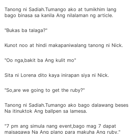
Tanong ni Sadiah.Tumango ako at tumikhim lang
bago binasa sa kanila Ang nilalaman ng article.
"Bukas ba talaga?"
Kunot noo at hindi makapaniwalang tanong ni Nick.
"Oo nga,bakit ba Ang kulit mo"
Sita ni Lorena dito kaya inirapan siya ni Nick.
"So,are we going to get the ruby?"
Tanong ni Sadiah.Tumango ako bago dalawang beses
Na itinuktok Ang ballpen sa lamesa.
"7 pm ang simula nang event,bago mag 7 dapat
maisagawa Na Ang plano para makuha Ang ruby."