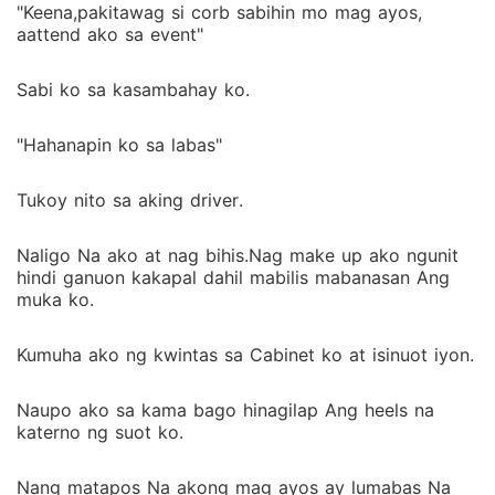
"Keena,pakitawag si corb sabihin mo mag ayos,
aattend ako sa event"
Sabi ko sa kasambahay ko.
"Hahanapin ko sa labas"
Tukoy nito sa aking driver.
Naligo Na ako at nag bihis.Nag make up ako ngunit
hindi ganuon kakapal dahil mabilis mabanasan Ang
muka ko.
Kumuha ako ng kwintas sa Cabinet ko at isinuot iyon.
Naupo ako sa kama bago hinagilap Ang heels na
katerno ng suot ko.
Nang matapos Na akong mag ayos ay lumabas Na