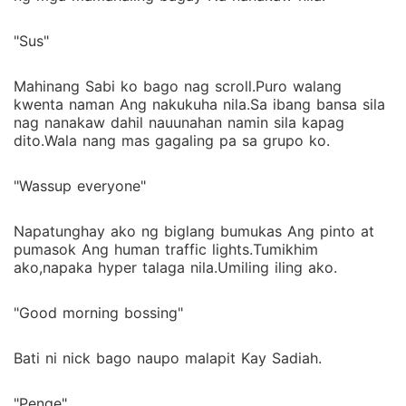
"Sus"
Mahinang Sabi ko bago nag scroll.Puro walang
kwenta naman Ang nakukuha nila.Sa ibang bansa sila
nag nanakaw dahil nauunahan namin sila kapag
dito.Wala nang mas gagaling pa sa grupo ko.
"Wassup everyone"
Napatunghay ako ng biglang bumukas Ang pinto at
pumasok Ang human traffic lights.Tumikhim
ako,napaka hyper talaga nila.Umiling iling ako.
"Good morning bossing"
Bati ni nick bago naupo malapit Kay Sadiah.
"Penge"