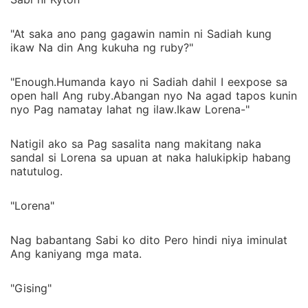
"At saka ano pang gagawin namin ni Sadiah kung
ikaw Na din Ang kukuha ng ruby?"
"Enough.Humanda kayo ni Sadiah dahil I eexpose sa
open hall Ang ruby.Abangan nyo Na agad tapos kunin
nyo Pag namatay lahat ng ilaw.Ikaw Lorena-"
Natigil ako sa Pag sasalita nang makitang naka
sandal si Lorena sa upuan at naka halukipkip habang
natutulog.
"Lorena"
Nag babantang Sabi ko dito Pero hindi niya iminulat
Ang kaniyang mga mata.
"Gising"